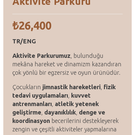
Aktivite Parkuru
₺
26,400
TR/ENG
Aktivite Parkurumuz
, bulunduğu
mekâna hareket ve dinamizm kazandıran
çok yönlü bir egzersiz ve oyun ürünüdür.
Çocukların
jimnastik hareketleri
,
fizik
tedavi uygulamaları
,
kuvvet
antrenmanları
,
atletik yetenek
geliştirme
,
dayanıklılık
,
denge ve
koordinasyon
becerilerini destekleyerek
zengin ve çeşitli aktiviteler yapmalarına