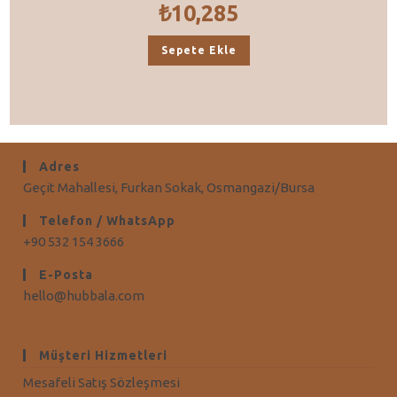
₺
10,285
Sepete Ekle
Adres
Geçit Mahallesi, Furkan Sokak, Osmangazi/Bursa
Telefon / WhatsApp
+90 532 154 3666
E-Posta
hello@hubbala.com
Müşteri Hizmetleri
Mesafeli Satış Sözleşmesi