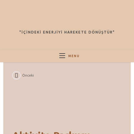
Arama
Sonuçları
Sidebar
"İÇINDEKI ENERJIYI HAREKETE DÖNÜŞTÜR"
MENU
Önceki